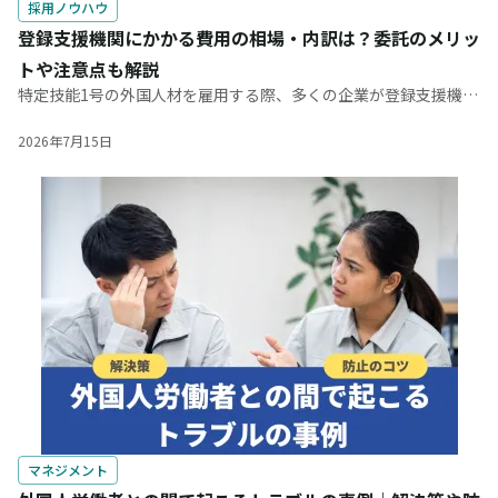
採用ノウハウ
登録支援機関にかかる費用の相場・内訳は？委託のメリッ
トや注意点も解説
特定技能1号の外国人材を雇用する際、多くの企業が登録支援機関
へ業務を委託しています。とはいえ、いざ委託を検討するとなる
と「毎月の費用はどのくらいかかるのか」「どのようなサポート
2026年7月15日
が含まれるのか」と疑問を
マネジメント