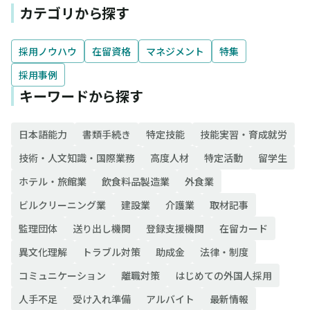
カテゴリから探す
採用ノウハウ
在留資格
マネジメント
特集
採用事例
キーワードから探す
日本語能力
書類手続き
特定技能
技能実習・育成就労
技術・人文知識・国際業務
高度人材
特定活動
留学生
ホテル・旅館業
飲食料品製造業
外食業
ビルクリーニング業
建設業
介護業
取材記事
監理団体
送り出し機関
登録支援機関
在留カード
異文化理解
トラブル対策
助成金
法律・制度
コミュニケーション
離職対策
はじめての外国人採用
人手不足
受け入れ準備
アルバイト
最新情報