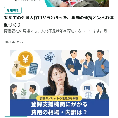
採用事例
初めての外国人採用から始まった、現場の連携と受入れ体
制づくり
障害福祉の現場でも、人材不足は年々深刻になっています。丹沢
レジデンシャルホーム様では、これまで活用してきた求人広告だ
けでは、必要な人材を確保しにくくなっていました。そこで、採
2026年7月22日
用手段の一つとして特定技能