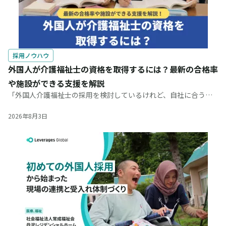
採用ノウハウ
外国人が介護福祉士の資格を取得するには？最新の合格率
や施設ができる支援を解説
「外国人介護福祉士の採用を検討しているけれど、自社に合う受
け入れルートが分からない」という採用責任者の方も多いのでは
ないでしょうか。慢性的な人手不足にある介護現場において、外
2026年8月3日
国人介護福祉士の雇用は課題