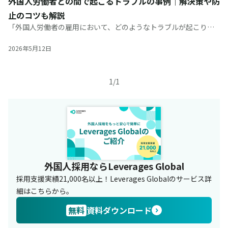
外国人労働者との間で起こるトラブルの事例｜解決策や防
止のコツも解説
「外国人労働者の雇用において、どのようなトラブルが起こり得
るのか不安」という採用責任者の方も多いのではないでしょう
か。実際に、不法就労による在留資格の取り消しや、企業への行
2026年5月12日
政指導に発展するケースも少な
1
/
1
外国人採用ならLeverages Global
採用支援実績21,000名以上！Leverages Globalのサービス詳
細はこちらから。
無料
資料ダウンロード