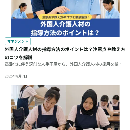
マネジメント
外国人介護人材の指導方法のポイントは？注意点や教え方
のコツを解説
高齢化に伴う深刻な人手不足から、外国人介護人材の採用を検討
する施設が増えています。しかし、「言葉の壁や文化の違いを超
えてうまく指導できるだろうか」と指導方法に不安を感じる方も
2026年8月7日
多いのではないでしょうか。