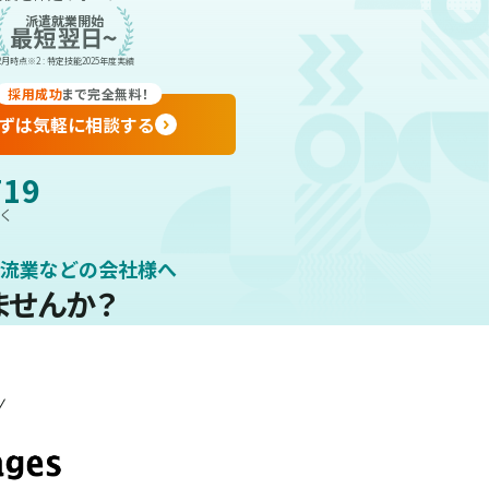
派遣就業開始
6年2月時点
※2 : 特定技能2025年度実績
採用成功
まで完全無料！
ずは気軽に相談する
719
除く
流業などの会社様へ
ませんか？