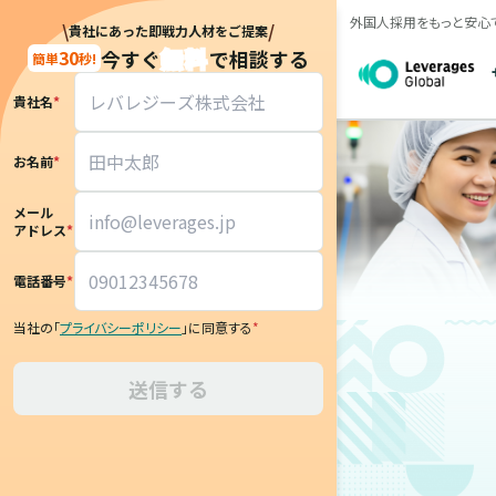
外国人採用をもっと安心
\
/
貴社にあった即戦力人材をご提案
無料
今すぐ
で相談する
30
簡単
秒!
貴社名
*
お名前
*
メール
アドレス
*
電話番号
*
当社の「
プライバシーポリシー
」に同意する
*
送信する