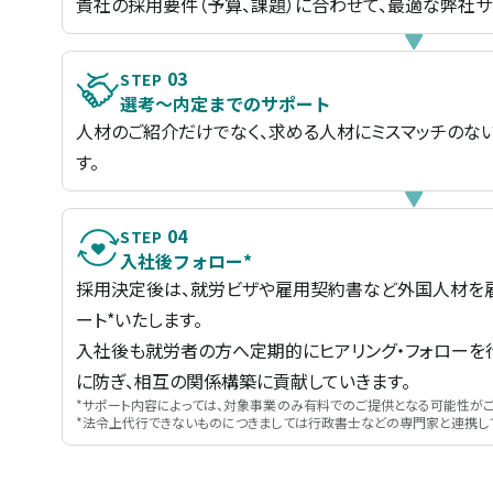
貴社の採用要件（予算、課題）に合わせて、最適な弊社サ
03
STEP
選考～内定までのサポート
人材のご紹介だけでなく、求める人材にミスマッチのな
す。
04
STEP
入社後フォロー*
採用決定後は、就労ビザや雇用契約書など外国人材を
ート*いたします。
入社後も就労者の方へ定期的にヒアリング・フォローを
に防ぎ、相互の関係構築に貢献していきます。
*サポート内容によっては、対象事業のみ有料でのご提供となる可能性がご
*法令上代行できないものにつきましては行政書士などの専門家と連携し