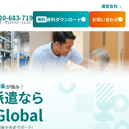
運営会社
20-683-719
無料
資料ダウンロード
お問い合わせ
：平日9:00〜18:00
着率
が強み！
派遣なら
Global
後を伴走サポート！