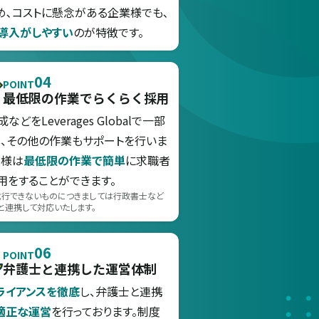
め､コストに懸念がある企業様でも､
導入がしやすい
のが特徴です。
04
POINT
最低限の作業でらくらく採用
などをLeverages Globalで一部
し、その他の作業もサポートを行いま
業様は
最低限の作業で簡単
に求職者
用をすることができます。
代行できないものにつきましては行政書士など
と連携して対応いたします。
06
POINT
弁護士と連携した運営体制
ライアンスを徹底
し、弁護士と連携
適正な運営
を行っております。制度