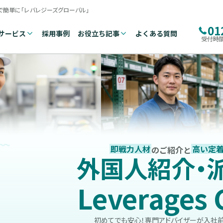
で簡単に「レバレジーズグローバル」
01
サービス
採用事例
お役立ち記事
よくある質問
受付時間
即戦力人材
高い定
のご紹介と
外国人紹介・
Leverages 
初めてでも安心！専門アドバイザーが
入社前