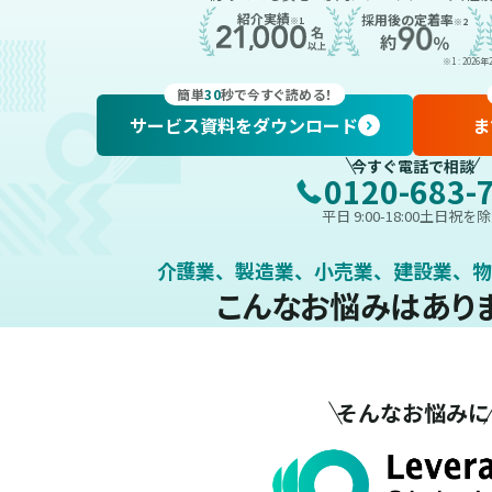
紹介実績
採用後の定着率
※1
※2
※1 : 202
簡単
30
秒で今すぐ読める！
サービス資料をダウンロード
ま
今すぐ電話で相談
0120-683-
平日 9:00-18:00土日祝を
介護業、製造業、小売業、建設業、
物
こんなお悩みはあり
そんなお悩みに