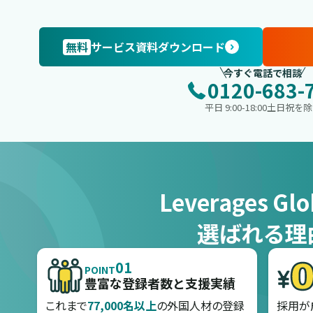
無料
サービス資料ダウンロード
今すぐ電話で相談
0120-683-
平日 9:00-18:00土日祝を
Leverages Gl
選ばれる理
01
POINT
豊富な登録者数と支援実績
これまで
77,000名以上
の外国人材の登録
採用が