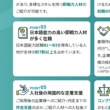
があり、多様なスキルを持つ
即戦力人材
の
けるた
ご紹介が可能です。
初期の
03
POINT
日本語能力の高い即戦力人材
が多く在籍
書類作成
日本語能力試験
N1～N3
を保有している人
代行*
材が全体の
約7割以上
を占めています。
す。企
様の採
*法令上
の専門家
05
POINT
入社後の両面的な定着支援
ご採用後の企業様へのご紹介・内定までの
コンプ
伴走支援
のほか、ご紹介人材への入社後フ
のもと