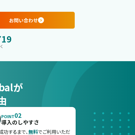
お問い合わせ
719
除く
obalが
由
02
POINT
導入のしやすさ
成功するまで､
無料
でご利用いただ