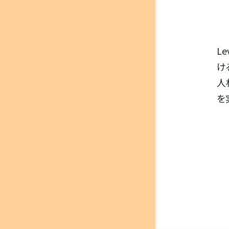
L
け
人
を