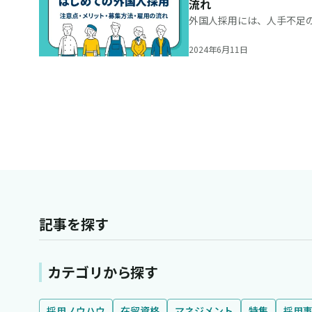
流れ
外国人採用には、人手不足
まざまなメリットがありま
れていることも事実です。
2024年6月11日
記事を探す
カテゴリから探す
採用ノウハウ
在留資格
マネジメント
特集
採用