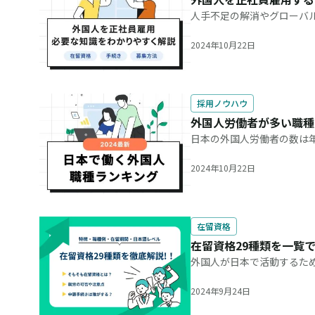
人手不足の解消やグローバ
す。しかし、いざ調べてみ
多いのではないでしょうか
2024年10月22日
採用ノウハウ
外国人労働者が多い職種
日本の外国人労働者の数は
が著しく低下しましたが、2
で外国人材の活躍が見ら
2024年10月22日
在留資格
在留資格29種類を一覧
外国人が日本で活動するた
や在留期限はそれぞれ異な
ついて体系的に理解してお
2024年9月24日