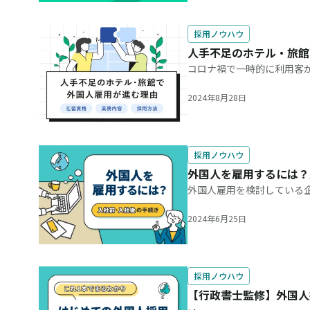
採用ノウハウ
人手不足のホテル・旅館
コロナ禍で一時的に利用客
気を取り戻しました。しか
応を目的として多くの宿泊
2024年8月28日
採用ノウハウ
外国人を雇用するには？
外国人雇用を検討している
類や制度の複雑さを理由に
際のところ、外国人雇用の
2024年6月25日
採用ノウハウ
【行政書士監修】外国人