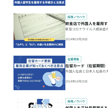
採用ノウハウ
飲食店で外国人を雇用す
新型コロナウイルス感染症
界が復調傾向にある一方で
飲食店が少なくありません
2024年10月28日
在留資格
在留カード（在留期間）
外国人社員と日本人社員の
す。外国人を雇用する場合
期限が近づいた際は更新手
2024年10月25日
採用ノウハウ
外国人を正社員雇用する