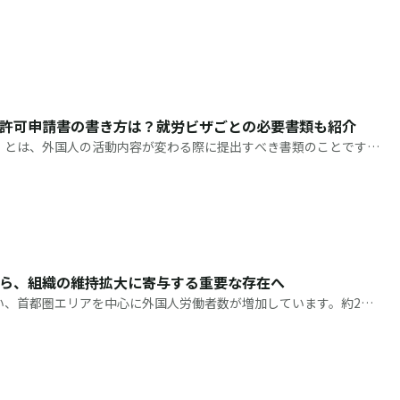
るなか、インバウンド需要が高まっているホテル・旅館業界も人手不
許可申請書の書き方は？就労ビザごとの必要書類も紹介
」とは、外国人の活動内容が変わる際に提出すべき書類のことです。
みの方もいるかもしれませんが、必要書類や記入内容は申請する在留
原
ら、組織の維持拡大に寄与する重要な存在へ
い、首都圏エリアを中心に外国人労働者数が増加しています。約2年
、家電量販店・携帯ショップでの外国人従業者の雇用を拡大している
ズ