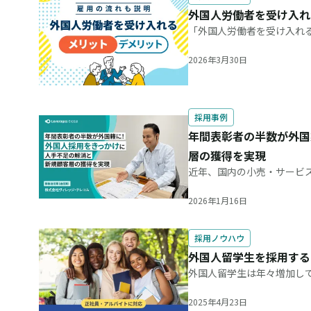
外国人労働者を受け入れ
「外国人労働者を受け入れ
を雇用すると、近年深刻化
が期待できます。 外国人労
2026年3月30日
採用事例
年間表彰者の半数が外国
層の獲得を実現
近年、国内の小売・サービ
力が求められる携帯電話販
ヴィレッジ・テレコム様で
2026年1月16日
採用ノウハウ
外国人留学生を採用する
外国人留学生は年々増加し
就職するケースが増えてき
「何に注意すればいいのか
2025年4月23日