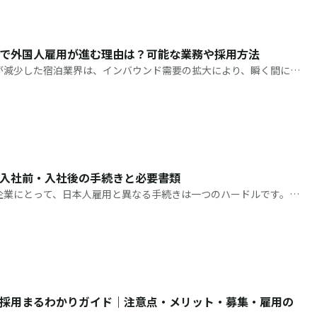
で外国人雇用が進む理由は？可能な業務や採用方法
が減少した宿泊業界は、インバウンド需要の拡大により、瞬く間に活
し、急激な需要の変化は深刻な人手不足を生み、人材確保や多言語対
施
入社前・入社後の手続きと必要書類
企業にとって、日本人雇用と異なる手続きは一つのハードルです。書
新規参入を尻込みしてしまう企業は珍しくありません。 しかし、実
際
採用まるわかりガイド｜注意点・メリット・募集・雇用の