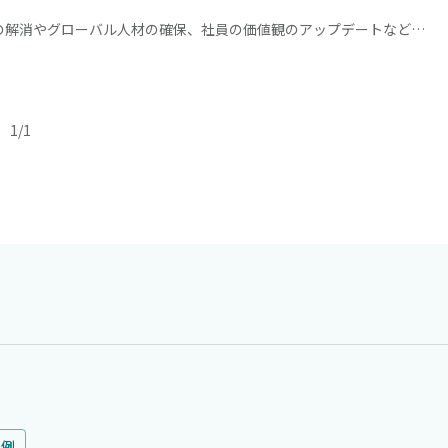
の解消やグローバル人材の確保、社員の価値観のアップデートなどさ
す。一方で、専門用語や手続きが多く、難解で面倒なイメージを持た
1
/
1
事例