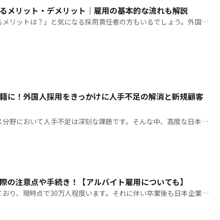
るメリット・デメリット｜雇用の基本的な流れも解説
るメリットは？」と気になる採用責任者の方もいるでしょう。外国人
している人材不足の解消や、企業の多様化促進といったプラスの効果
働
籍に！外国人採用をきっかけに人手不足の解消と新規顧客
ス分野において人手不足は深刻な課題です。そんな中、高度な日本語
売の現場で、50名以上の外国人従業員が活躍しているのが株式会社
す。
際の注意点や手続き！【アルバイト雇用についても】
ており、現時点で30万人程度います。それに伴い卒業後も日本企業に
ました。自社で採用を検討する過程で「どう募集すればいいのか」
」