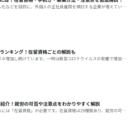
ル化などを目的に、外国人の正社員雇用を検討する企業が増えていま
ると手続きや関連法令が多く、躊躇している企業の採用担当者の方も
。
ランキング！在留資格ごとの解説も
年々増加し続けています。一時は新型コロナウイルスの影響で増加率
023年にはほぼコロナ禍前の水準にまで戻りました。 あらゆる業界
で紹介！就労の可否や注意点をわかりやすく解説
めには「在留資格」が必要です。在留資格は29種類あり、就労の可否
ります。外国人を雇用したいと考えている企業は、まずは在留資格に