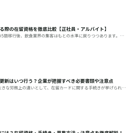
る際の在留資格を徹底比較【正社員・アルバイト】
の5類移行後、飲食業界の集客はもとの水準に戻りつつあります。業
、急激な需要増加に雇用が追いつかず、深刻な人材不足に陥っている
。
更新はいつ行う？企業が把握すべき必要書類や注意点
大きな労務上の違いとして、在留カードに関する手続きが挙げられま
、入社前に在留カードを確認することはもちろん、雇用期間中に有効
続き
には？在留資格・手続き・募集方法・注意点を徹底解説！