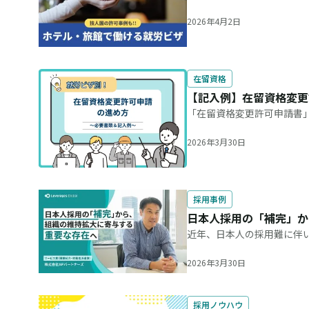
人材確保が難しくなってい
足が深刻です。 近年、この
2026年4月2日
在留資格
【記入例】在留資格変更
「在留資格変更許可申請書
書き方や準備についてお悩
資格によって異なります。 
2026年3月30日
採用事例
日本人採用の「補完」か
近年、日本人の採用難に伴
ほど前から首都圏を中心に
のが株式会社APパートナー
2026年3月30日
採用ノウハウ