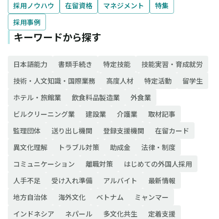
採用ノウハウ
在留資格
マネジメント
特集
採用事例
キーワードから探す
日本語能力
書類手続き
特定技能
技能実習・育成就労
技術・人文知識・国際業務
高度人材
特定活動
留学生
ホテル・旅館業
飲食料品製造業
外食業
ビルクリーニング業
建設業
介護業
取材記事
監理団体
送り出し機関
登録支援機関
在留カード
異文化理解
トラブル対策
助成金
法律・制度
コミュニケーション
離職対策
はじめての外国人採用
人手不足
受け入れ準備
アルバイト
最新情報
地方自治体
海外文化
ベトナム
ミャンマー
インドネシア
ネパール
多文化共生
定着支援