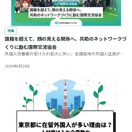
特集
国籍を超えて、顔の見える関係へ。共助のネットワークづ
くりに励む国際交流協会
外国人労働者の受け入れ拡大に伴い、全国各地の外国人住民が増
加しています。青森県内における在留外国人数は2025年6月末時
点で8,949人（前年末比4.0％増）と過去最高を更新。その中でも
2026年6月24日
県内最多の外国