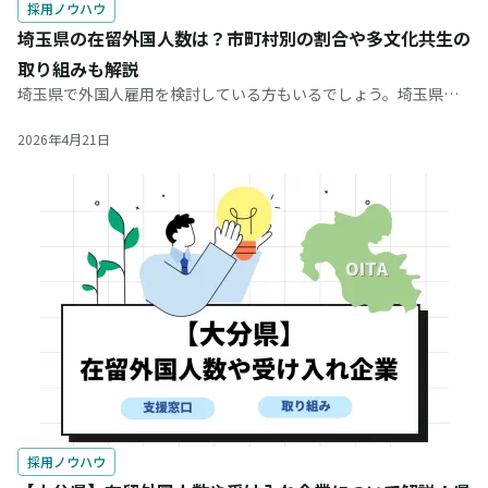
採用ノウハウ
埼玉県の在留外国人数は？市町村別の割合や多文化共生の
取り組みも解説
埼玉県で外国人雇用を検討している方もいるでしょう。埼玉県の
外国人労働者数は過去最高を更新し、人手不足に悩む日本にとっ
て貴重な人材になると考えられます。 この記事では、埼玉県の在
2026年4月21日
留外国人数を国籍や在留資
採用ノウハウ