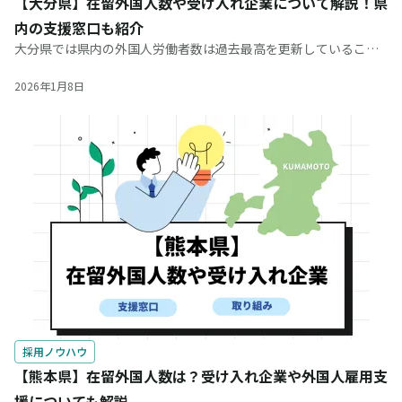
【大分県】在留外国人数や受け入れ企業について解説！県
内の支援窓口も紹介
大分県では県内の外国人労働者数は過去最高を更新していること
から、人手不足の会社では外国人の採用を検討している企業も多
いのではないでしょうか。実際に、外国人労働者の中でも、どの
2026年1月8日
ような国籍や在留資格をもつ
採用ノウハウ
【熊本県】在留外国人数は？受け入れ企業や外国人雇用支
援についても解説