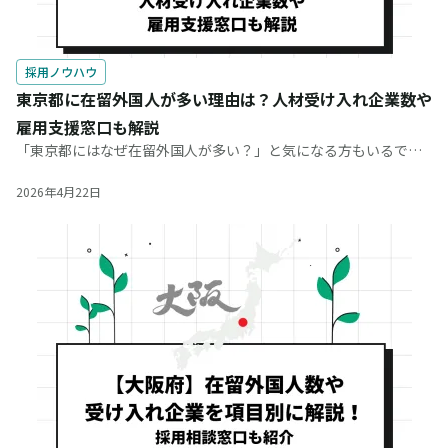
採用ノウハウ
東京都に在留外国人が多い理由は？人材受け入れ企業数や
雇用支援窓口も解説
「東京都にはなぜ在留外国人が多い？」と気になる方もいるでし
ょう。東京都は日本の首都で国内の経済の中心地のため、地方に
比べて外資系企業が多く、就労や留学の幅が広いのが特徴です。
2026年4月22日
この記事では、東京都に在