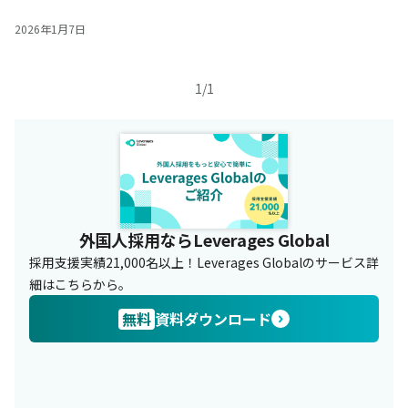
山県の在留外国人は年々増加傾向にあり、外国人労働者数も過去
最高を更新しています。また受け入れ企業（事業所数）も前年比
2026年1月7日
で129所増加傾向にありま
1
/
1
外国人採用ならLeverages Global
採用支援実績21,000名以上！Leverages Globalのサービス詳
細はこちらから。
無料
資料ダウンロード