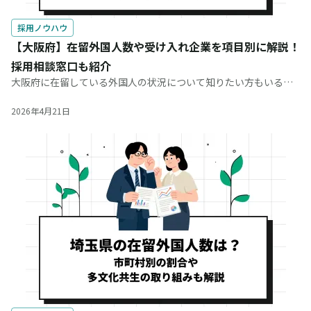
採用ノウハウ
【大阪府】在留外国人数や受け入れ企業を項目別に解説！
採用相談窓口も紹介
大阪府に在留している外国人の状況について知りたい方もいるで
しょう。どのような国籍や在留資格をもつ人が多いのかを知るこ
とで、外国人を雇用する際に役立ちます。 この記事では、大阪府
2026年4月21日
の在留外国人数や外国人を