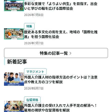
多彩な支援で「よりよい共生」を目指す。出会
いと学びの輪を広げる国際協会
2026年7月8日
特集
歴史ある多文化の街を支え、地域の「国際化推
進」を担う国際化協会
2026年7月7日
特集の記事一覧
新着記事
マネジメント
外国人介護人材の指導方法のポイントは？注意
点や教え方のコツを解説
2026年8月7日
在留資格
外国人介護士の受け入れで人手不足の解消へ！
雇用の現状や在留資格を解説